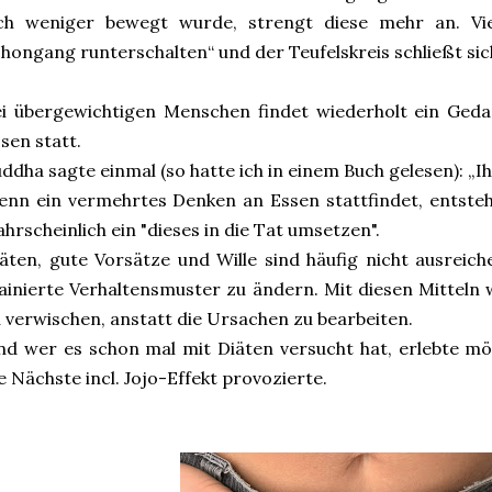
ich weniger bewegt wurde, strengt diese mehr an. Viel
hongang runterschalten“ und der Teufelskreis schließt sic
ei übergewichtigen Menschen findet wiederholt ein Ge
sen statt.
ddha sagte einmal (so hatte ich in einem Buch gelesen): „I
nn ein vermehrtes Denken an Essen stattfindet, entste
hrscheinlich ein "dieses in die Tat umsetzen".
äten, gute Vorsätze und Wille sind häufig nicht ausrei
ainierte Verhaltensmuster zu ändern. Mit diesen Mitteln
 verwischen, anstatt die Ursachen zu bearbeiten.
d wer es schon mal mit Diäten versucht hat, erlebte mög
e Nächste incl. Jojo-Effekt provozierte.