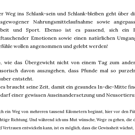
r Weg ins Schlank-sein und Schlank-bleiben geht über 
usgewogener Nahrungsmittelaufnahme sowie angepass
rbeit und Sport. Ebenso ist es passend, sich ein 
uftauchender Emotionen sowie einen natürlichen Umgang
efühle wollen angenommen und gelebt werden!
o, wie das Übergewicht nicht von einem Tag zum ander
llusorisch davon auszugehen, dass Pfunde mal so purz
uber entsteht.
les braucht seine Zeit, damit ein gesundes In-die-Mitte f
darf einer gewissen Auseinandersetzung und Neusortierung
ch ein Weg von mehreren tausend Kilometern beginnt, hier vor den Füß
chtige Richtung. Und während ich uns Mut wünsche, Wege zu gehen, die d
d Vertrauen entwickeln kann, ist es möglich, dass die Gewissheit wächst,