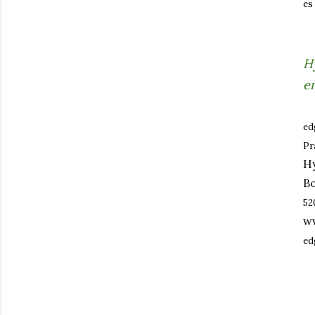
es
H
er
ed
Pr
H
B
52
ww
ed