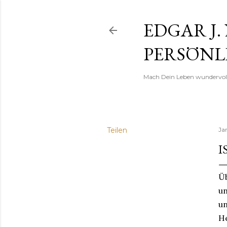
EDGAR J.
PERSÖNL
Mach Dein Leben wundervoll
Teilen
Ja
I
Üb
un
un
He