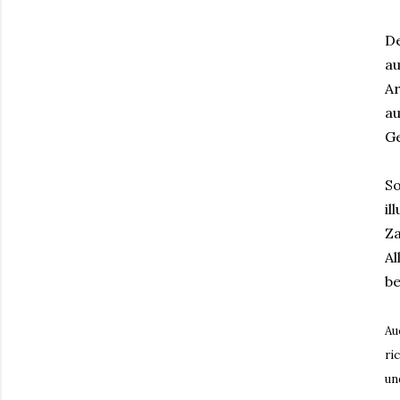
De
a
A
a
G
S
i
Za
Al
be
Au
ri
un