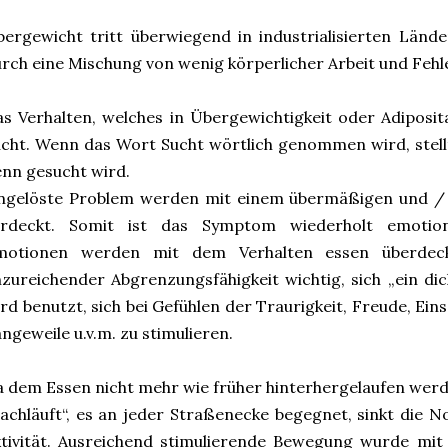
ergewicht tritt überwiegend in industrialisierten Länd
rch eine Mischung von wenig körperlicher Arbeit und Feh
s Verhalten, welches in Übergewichtigkeit oder Adipositas
cht. Wenn das Wort Sucht wörtlich genommen wird, stellt
nn gesucht wird.
ngelöste Problem werden mit einem übermäßigen und / 
erdeckt. Somit ist das Symptom wiederholt emotion
motionen werden mit dem Verhalten essen überdeck
zureichender Abgrenzungsfähigkeit wichtig, sich „ein dic
rd benutzt, sich bei Gefühlen der Traurigkeit, Freude, Ei
ngeweile u.v.m. zu stimulieren.
 dem Essen nicht mehr wie früher hinterhergelaufen wer
achläuft“, es an jeder Straßenecke begegnet, sinkt die N
tivität. Ausreichend stimulierende Bewegung wurde mit 