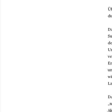
Üb
du
Da
Su
de
U
v
E
un
wi
La
Da
„n
Ak