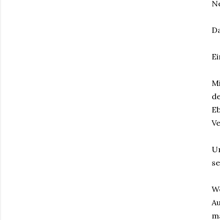
Ne
Da
Ei
Mi
de
E
Ve
Un
se
We
A
ma