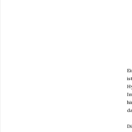
Ei
is
Hy
Im
hi
da
Di