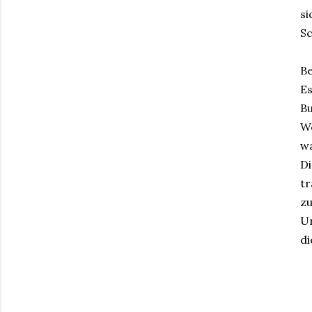
s
Sc
B
Es
Bu
We
wa
Di
tr
zu
Un
di